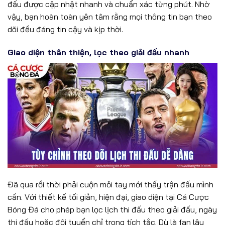
đấu được cập nhật nhanh và chuẩn xác từng phút. Nhờ
vậy, bạn hoàn toàn yên tâm rằng mọi thông tin bạn theo
dõi đều đáng tin cậy và kịp thời.
Giao diện thân thiện, lọc theo giải đấu nhanh
Đã qua rồi thời phải cuộn mỏi tay mới thấy trận đấu mình
cần. Với thiết kế tối giản, hiện đại, giao diện tại Cá Cược
Bóng Đá cho phép bạn lọc lịch thi đấu theo giải đấu, ngày
thi đấu hoặc đội tuyển chỉ trong tích tắc. Dù là fan lâu