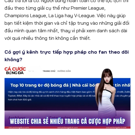
Câu trả lời là có. Người dùng hoàn toàn có thể lọc lịch thi
đấu theo từng giải cụ thể như Premier League,
Champions League, La Liga hay V-League. Việc này giúp
bạn tiết kiệm thời gian và chỉ tập trung vào những giải đối
đầu mình quan tâm nhất, thay vì phải xem danh sách dài
với quá nhiều thông tin không cần thiết.
Có gợi ý kênh trực tiếp hợp pháp cho fan theo dõi
không?