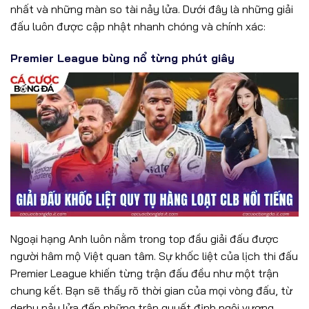
nhất và những màn so tài nảy lửa. Dưới đây là những giải
đấu luôn được cập nhật nhanh chóng và chính xác:
Premier League bùng nổ từng phút giây
Ngoại hạng Anh luôn nằm trong top đầu giải đấu được
người hâm mộ Việt quan tâm. Sự khốc liệt của lịch thi đấu
Premier League khiến từng trận đấu đều như một trận
chung kết. Bạn sẽ thấy rõ thời gian của mọi vòng đấu, từ
derby nảy lửa đến những trận quyết định ngôi vương.