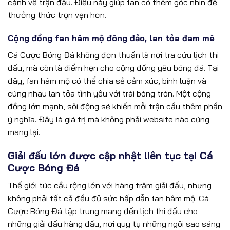
cảnh về trận đấu. Điều này giúp fan có thêm góc nhìn để
thưởng thức trọn vẹn hơn.
Cộng đồng fan hâm mộ đông đảo, lan tỏa đam mê
Cá Cược Bóng Đá không đơn thuần là nơi tra cứu lịch thi
đấu, mà còn là điểm hẹn cho cộng đồng yêu bóng đá. Tại
đây, fan hâm mộ có thể chia sẻ cảm xúc, bình luận và
cùng nhau lan tỏa tình yêu với trái bóng tròn. Một cộng
đồng lớn mạnh, sôi động sẽ khiến mỗi trận cầu thêm phần
ý nghĩa. Đây là giá trị mà không phải website nào cũng
mang lại.
Giải đấu lớn được cập nhật liên tục tại Cá
Cược Bóng Đá
Thế giới túc cầu rộng lớn với hàng trăm giải đấu, nhưng
không phải tất cả đều đủ sức hấp dẫn fan hâm mộ. Cá
Cược Bóng Đá tập trung mang đến lịch thi đấu cho
những giải đấu hàng đầu, nơi quy tụ những ngôi sao sáng