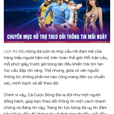
Lịch thi đấu
bóng đá luôn là nhịp cầu nối đam mê của
hàng triệu người hâm mộ trên toàn thế giới. Mỗi trận cầu,
mỗi phút giây trước giờ bóng lăn đều khiến trái tim fan
túc cầu đập rộn ràng. Thế nhưng, giữa vô vàn nguồn
thông tin, không phải nơi nào cũng mang đến sự chuẩn
xác, minh bạch và dễ theo dõi.
Chính vì vậy, Cá Cược Bóng Đá ra đời như một người
đồng hành, giúp bạn theo dõi thông tin một cách nhanh
chóng và đáng tin cậy. Trang tin tức bóng đá uy tín đảm
bảo hội tụ đầy đủ thông tin về thời gian thi đấu, giải đấu,