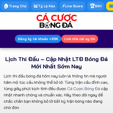
🏠
📊
⚡
🏆

Trang Chủ
Tỷ Lệ Kèo
Live Score
BXH
Bỏ
qua
nội
dung
Đăng ký tài khoản +99K
Link nhà cái uy tín
Lịch Thi Đấu – Cập Nhật LTĐ Bóng Đá
Mới Nhất Sớm Nay
Lịch thi đấu bóng đá hôm nay luôn là thông tin mà người
hâm mộ túc cầu không thể bỏ lỡ. Từng trận cầu đỉnh cao,
từng giây phút kịch tính đều được
Cá Cược Bóng Đá
cập
nhật nhanh chóng và chuẩn xác. Hãy theo dõi ngay để
chắc chắn bạn không bỏ lỡ bất kỳ trận bóng nào đang
chờ đón.