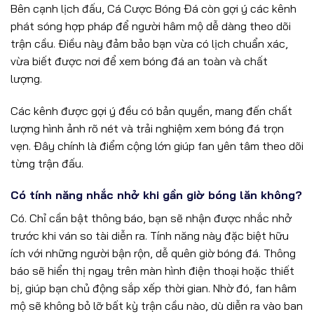
Bên cạnh lịch đấu, Cá Cược Bóng Đá còn gợi ý các kênh
phát sóng hợp pháp để người hâm mộ dễ dàng theo dõi
trận cầu. Điều này đảm bảo bạn vừa có lịch chuẩn xác,
vừa biết được nơi để xem bóng đá an toàn và chất
lượng.
Các kênh được gợi ý đều có bản quyền, mang đến chất
lượng hình ảnh rõ nét và trải nghiệm xem bóng đá trọn
vẹn. Đây chính là điểm cộng lớn giúp fan yên tâm theo dõi
từng trận đấu.
Có tính năng nhắc nhở khi gần giờ bóng lăn không?
Có. Chỉ cần bật thông báo, bạn sẽ nhận được nhắc nhở
trước khi ván so tài diễn ra. Tính năng này đặc biệt hữu
ích với những người bận rộn, dễ quên giờ bóng đá. Thông
báo sẽ hiển thị ngay trên màn hình điện thoại hoặc thiết
bị, giúp bạn chủ động sắp xếp thời gian. Nhờ đó, fan hâm
mộ sẽ không bỏ lỡ bất kỳ trận cầu nào, dù diễn ra vào ban