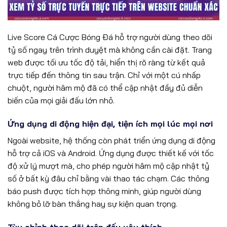
Live Score Cá Cược Bóng Đá hỗ trợ người dùng theo dõi
tỷ số ngay trên trình duyệt mà không cần cài đặt. Trang
web được tối ưu tốc độ tải, hiển thị rõ ràng từ kết quả
trực tiếp đến thông tin sau trận. Chỉ với một cú nhấp
chuột, người hâm mộ đã có thể cập nhật đầy đủ diễn
biến của mọi giải đấu lớn nhỏ.
Ứng dụng di động hiện đại, tiện ích mọi lúc mọi nơi
Ngoài website, hệ thống còn phát triển ứng dụng di động
hỗ trợ cả iOS và Android. Ứng dụng được thiết kế với tốc
độ xử lý mượt mà, cho phép người hâm mộ cập nhật tỷ
số ở bất kỳ đâu chỉ bằng vài thao tác chạm. Các thông
báo push được tích hợp thông minh, giúp người dùng
không bỏ lỡ bàn thắng hay sự kiện quan trọng.
Tùy chỉnh theo dõi trận đấu yêu thích