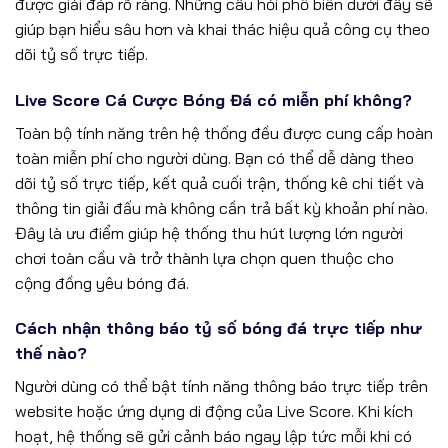
được giải đáp rõ ràng. Những câu hỏi phổ biến dưới đây sẽ
giúp bạn hiểu sâu hơn và khai thác hiệu quả công cụ theo
dõi tỷ số trực tiếp.
Live Score Cá Cược Bóng Đá có miễn phí không?
Toàn bộ tính năng trên hệ thống đều được cung cấp hoàn
toàn miễn phí cho người dùng. Bạn có thể dễ dàng theo
dõi tỷ số trực tiếp, kết quả cuối trận, thống kê chi tiết và
thông tin giải đấu mà không cần trả bất kỳ khoản phí nào.
Đây là ưu điểm giúp hệ thống thu hút lượng lớn người
chơi toàn cầu và trở thành lựa chọn quen thuộc cho
cộng đồng yêu bóng đá.
Cách nhận thông báo tỷ số bóng đá trực tiếp như
thế nào?
Người dùng có thể bật tính năng thông báo trực tiếp trên
website hoặc ứng dụng di động của Live Score. Khi kích
hoạt, hệ thống sẽ gửi cảnh báo ngay lập tức mỗi khi có