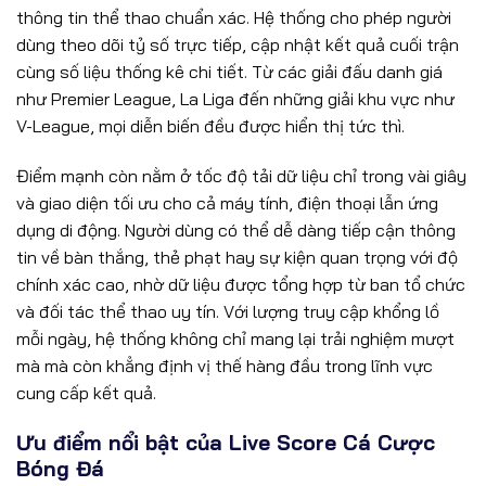
thông tin thể thao chuẩn xác. Hệ thống cho phép người
06/08
Hibernian F.C.
2
19:00
dùng theo dõi tỷ số trực tiếp, cập nhật kết quả cuối trận
Shkendija Tetovo
1
FT
cùng số liệu thống kê chi tiết. Từ các giải đấu danh giá
06/08
Partizan Belgrade
3
19:00
như Premier League, La Liga đến những giải khu vực như
Tobol Kostanai
0
FT
V-League, mọi diễn biến đều được hiển thị tức thì.
06/08
Tre Fiori
1
19:00
FC Drita
4
Điểm mạnh còn nằm ở tốc độ tải dữ liệu chỉ trong vài giây
FT
và giao diện tối ưu cho cả máy tính, điện thoại lẫn ứng
Europa League
dụng di động. Người dùng có thể dễ dàng tiếp cận thông
06/08
FC Hradec Králové
0
tin về bàn thắng, thẻ phạt hay sự kiện quan trọng với độ
17:00
Besiktas JK
1
FT
chính xác cao, nhờ dữ liệu được tổng hợp từ ban tổ chức
và đối tác thể thao uy tín. Với lượng truy cập khổng lồ
06/08
Lech Poznan
1
17:00
KI Klaksvik
0
mỗi ngày, hệ thống không chỉ mang lại trải nghiệm mượt
FT
mà mà còn khẳng định vị thế hàng đầu trong lĩnh vực
06/08
Lincoln Red Imps FC
1
17:00
cung cấp kết quả.
Omonia Nicosia FC
1
FT
06/08
Ưu điểm nổi bật của Live Score Cá Cược
Red Bull Salzburg
1
17:00
Pafos FC
0
Bóng Đá
FT