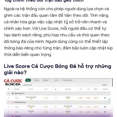
Ngoài ra hệ thống còn cho phép người dùng lựa chọn và
ghim các trận đấu quan tâm để tiện theo dõi. Tính năng
cá nhân hóa giúp việc cập nhật tỷ số trở nên nhanh và
chính xác hơn. Với Live Score, mỗi người đều có thể tự
tạo danh sách riêng, phù hợp nhu cầu và thói quen theo
dõi bóng đá của mình. Người dùng cũng có thể thiết lập
thông báo riêng cho từng trận, đảm bảo luôn cập nhật kịp
thời diễn biến quan trọng.
Live Score Cá Cược Bóng Đá hỗ trợ những
giải nào?