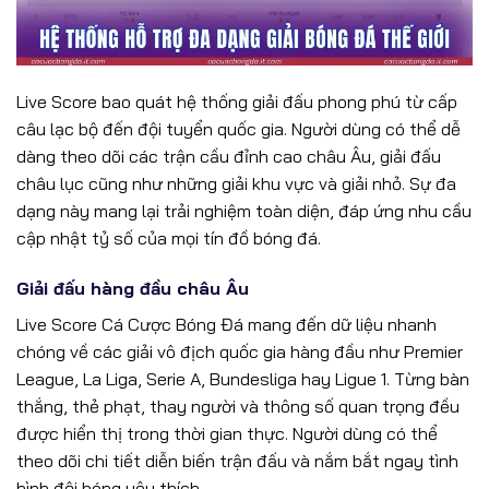
Live Score bao quát hệ thống giải đấu phong phú từ cấp
câu lạc bộ đến đội tuyển quốc gia. Người dùng có thể dễ
dàng theo dõi các trận cầu đỉnh cao châu Âu, giải đấu
châu lục cũng như những giải khu vực và giải nhỏ. Sự đa
dạng này mang lại trải nghiệm toàn diện, đáp ứng nhu cầu
cập nhật tỷ số của mọi tín đồ bóng đá.
Giải đấu hàng đầu châu Âu
Live Score Cá Cược Bóng Đá mang đến dữ liệu nhanh
chóng về các giải vô địch quốc gia hàng đầu như Premier
League, La Liga, Serie A, Bundesliga hay Ligue 1. Từng bàn
thắng, thẻ phạt, thay người và thông số quan trọng đều
được hiển thị trong thời gian thực. Người dùng có thể
theo dõi chi tiết diễn biến trận đấu và nắm bắt ngay tình
hình đội bóng yêu thích.