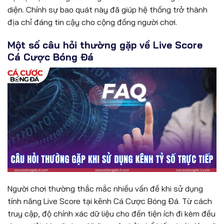
diện. Chính sự bao quát này đã giúp hệ thống trở thành
địa chỉ đáng tin cậy cho cộng đồng người chơi.
Một số câu hỏi thường gặp về Live Score
Cá Cược Bóng Đá
Người chơi thường thắc mắc nhiều vấn đề khi sử dụng
tính năng Live Score tại kênh Cá Cược Bóng Đá. Từ cách
truy cập, độ chính xác dữ liệu cho đến tiện ích đi kèm đều