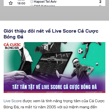
Hapoel Tel Aviv
2
18:00
GKS Katowice
0
FT
06/08
FC Twente Enschede
6
18:00
Dunajska Streda
0
FT
06/08
Borac Banja Luka
1
Giới thiệu đôi nét về Live Score Cá Cược
18:30
Maxline Vitebsk
0
Bóng Đá
FT
06/08
Sporting Braga
1
18:30
Dinamo Minsk
0
FT
06/08
Lugano
2
18:30
NSI Runavik
0
FT
06/08
Valur Reykjavik
0
18:30
Nordsjaelland
2
FT
06/08
Bohemians
0
18:45
Midtjylland
2
FT
06/08
Rijeka
1
Live Score
được xem là tính năng trọng tâm của Cá Cược
18:45
Ilves Tampere
0
Bóng Đá, ra mắt từ năm 2005 với sứ mệnh mang đến
FT