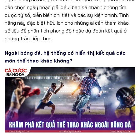
cần chọn ngày hoặc giải đấu, bạn sẽ nhanh chóng tìm
được tỷ số, diễn biến chi tiết và các sự kiện chính. Tính
năng này đặc biệt hữu ích cho những ai cần tham khảo
số liệu để phân tích phong độ hoặc dự đoán kết quả ở
những trận tiếp theo.
Ngoài bóng đá, hệ thống có hiển thị kết quả các
môn thể thao khác không?