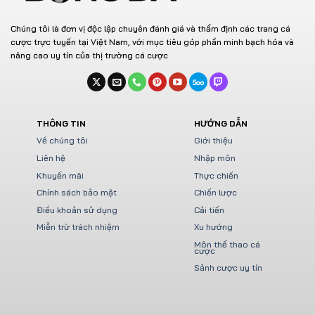
Chúng tôi là đơn vị độc lập chuyên đánh giá và thẩm định các trang cá
cược trực tuyến tại Việt Nam, với mục tiêu góp phần minh bạch hóa và
nâng cao uy tín của thị trường cá cược
THÔNG TIN
HƯỚNG DẪN
Về chúng tôi
Giới thiệu
Liên hệ
Nhập môn
Khuyến mãi
Thực chiến
Chính sách bảo mật
Chiến lược
Điều khoản sử dụng
Cải tiến
Miễn trừ trách nhiệm
Xu hướng
Môn thể thao cá
cược
Sảnh cược uy tín