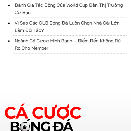
Đánh Giá Tác Động Của World Cup Đến Thị Trường
Cờ Bạc
Vì Sao Các CLB Bóng Đá Luôn Chọn Nhà Cái Lớn
Làm Đối Tác?
Ngành Cá Cược Minh Bạch – Điểm Đến Không Rủi
Ro Cho Member