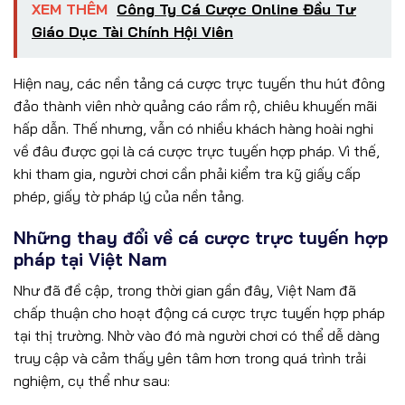
XEM THÊM
Công Ty Cá Cược Online Đầu Tư
Giáo Dục Tài Chính Hội Viên
Hiện nay, các nền tảng cá cược trực tuyến thu hút đông
đảo thành viên nhờ quảng cáo rầm rộ, chiêu khuyến mãi
hấp dẫn. Thế nhưng, vẫn có nhiều khách hàng hoài nghi
về đâu được gọi là cá cược trực tuyến hợp pháp. Vì thế,
khi tham gia, người chơi cần phải kiểm tra kỹ giấy cấp
phép, giấy tờ pháp lý của nền tảng.
Những thay đổi về cá cược trực tuyến hợp
pháp tại Việt Nam
Như đã đề cập, trong thời gian gần đây, Việt Nam đã
chấp thuận cho hoạt động cá cược trực tuyến hợp pháp
tại thị trường. Nhờ vào đó mà người chơi có thể dễ dàng
truy cập và cảm thấy yên tâm hơn trong quá trình trải
nghiệm, cụ thể như sau: