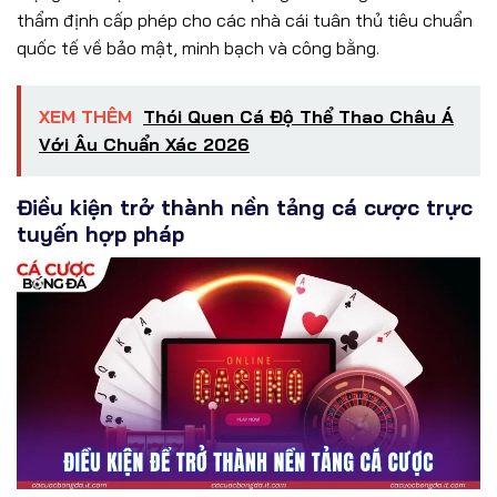
thẩm định cấp phép cho các nhà cái tuân thủ tiêu chuẩn
quốc tế về bảo mật, minh bạch và công bằng.
XEM THÊM
Thói Quen Cá Độ Thể Thao Châu Á
Với Âu Chuẩn Xác 2026
Điều kiện trở thành nền tảng cá cược trực
tuyến hợp pháp