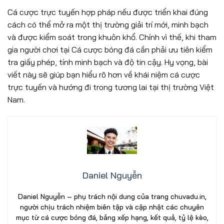
Cá cược trực tuyến hợp pháp nếu được triển khai đúng
cách có thể mở ra một thị trường giải trí mới, minh bạch
và được kiểm soát trong khuôn khổ. Chính vì thế, khi tham
gia người chơi tại Cá cược bóng đá cần phải ưu tiên kiểm
tra giấy phép, tính minh bạch và độ tin cậy. Hy vọng, bài
viết này sẽ giúp bạn hiểu rõ hơn về khái niệm cá cược
trực tuyến và hướng đi trong tương lai tại thị trường Việt
Nam.
Daniel Nguyễn
Daniel Nguyễn – phụ trách nội dung của trang chuvadu.in,
người chịu trách nhiệm biên tập và cập nhật các chuyên
mục từ cá cược bóng đá, bảng xếp hạng, kết quả, tỷ lệ kèo,