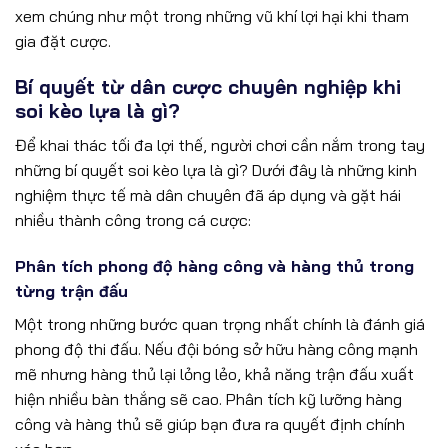
xem chúng như một trong những vũ khí lợi hại khi tham
gia đặt cược.
Bí quyết từ dân cược chuyên nghiệp khi
soi kèo lựa là gì?
Để khai thác tối đa lợi thế, người chơi cần nắm trong tay
những bí quyết soi kèo lựa là gì? Dưới đây là những kinh
nghiệm thực tế mà dân chuyên đã áp dụng và gặt hái
nhiều thành công trong cá cược:
Phân tích phong độ hàng công và hàng thủ trong
từng trận đấu
Một trong những bước quan trọng nhất chính là đánh giá
phong độ thi đấu. Nếu đội bóng sở hữu hàng công mạnh
mẽ nhưng hàng thủ lại lỏng lẻo, khả năng trận đấu xuất
hiện nhiều bàn thắng sẽ cao. Phân tích kỹ lưỡng hàng
công và hàng thủ sẽ giúp bạn đưa ra quyết định chính