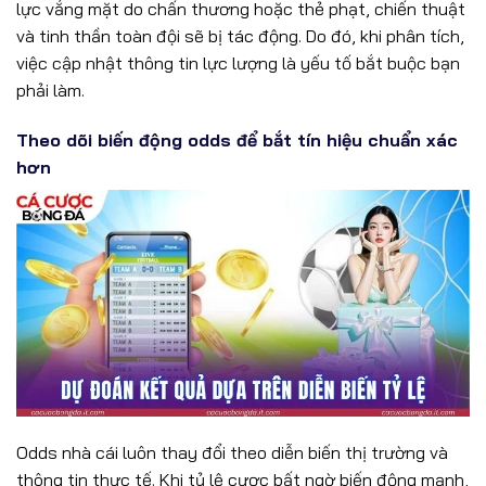
lực vắng mặt do chấn thương hoặc thẻ phạt, chiến thuật
và tinh thần toàn đội sẽ bị tác động. Do đó, khi phân tích,
việc cập nhật thông tin lực lượng là yếu tố bắt buộc bạn
phải làm.
Theo dõi biến động odds để bắt tín hiệu chuẩn xác
hơn
Odds nhà cái luôn thay đổi theo diễn biến thị trường và
thông tin thực tế. Khi tỷ lệ cược bất ngờ biến động mạnh,