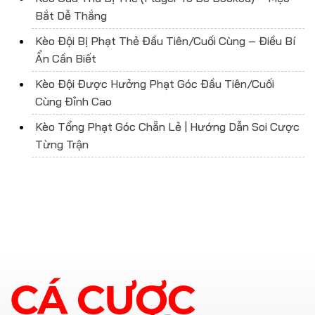
Bắt Dễ Thắng
Kèo Đội Bị Phạt Thẻ Đầu Tiên/Cuối Cùng – Điều Bí
Ẩn Cần Biết
Kèo Đội Được Hưởng Phạt Góc Đầu Tiên/Cuối
Cùng Đỉnh Cao
Kèo Tổng Phạt Góc Chẵn Lẻ | Hướng Dẫn Soi Cược
Từng Trận