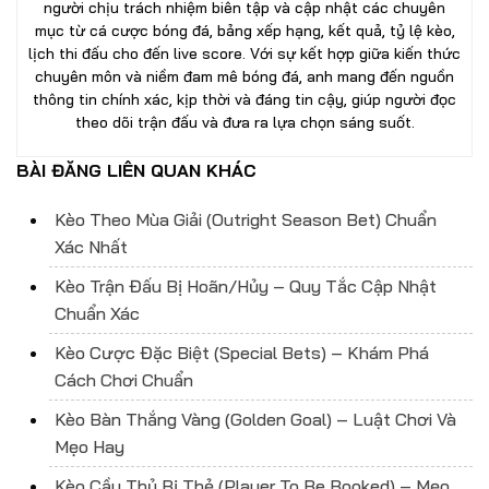
người chịu trách nhiệm biên tập và cập nhật các chuyên
mục từ cá cược bóng đá, bảng xếp hạng, kết quả, tỷ lệ kèo,
lịch thi đấu cho đến live score. Với sự kết hợp giữa kiến thức
chuyên môn và niềm đam mê bóng đá, anh mang đến nguồn
thông tin chính xác, kịp thời và đáng tin cậy, giúp người đọc
theo dõi trận đấu và đưa ra lựa chọn sáng suốt.
BÀI ĐĂNG LIÊN QUAN KHÁC
Kèo Theo Mùa Giải (Outright Season Bet) Chuẩn
Xác Nhất
Kèo Trận Đấu Bị Hoãn/Hủy – Quy Tắc Cập Nhật
Chuẩn Xác
Kèo Cược Đặc Biệt (Special Bets) – Khám Phá
Cách Chơi Chuẩn
Kèo Bàn Thắng Vàng (Golden Goal) – Luật Chơi Và
Mẹo Hay
Kèo Cầu Thủ Bị Thẻ (Player To Be Booked) – Mẹo