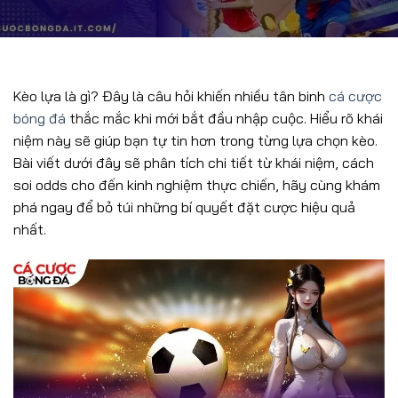
Kèo lựa là gì? Đây là câu hỏi khiến nhiều tân binh
cá cược
bóng đá
thắc mắc khi mới bắt đầu nhập cuộc. Hiểu rõ khái
niệm này sẽ giúp bạn tự tin hơn trong từng lựa chọn kèo.
Bài viết dưới đây sẽ phân tích chi tiết từ khái niệm, cách
soi odds cho đến kinh nghiệm thực chiến, hãy cùng khám
phá ngay để bỏ túi những bí quyết đặt cược hiệu quả
nhất.