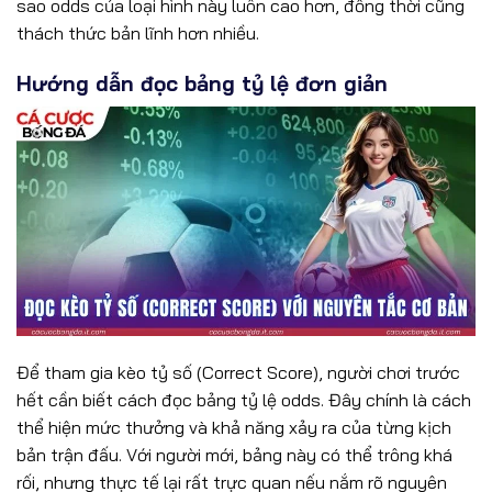
sao odds của loại hình này luôn cao hơn, đồng thời cũng
thách thức bản lĩnh hơn nhiều.
Hướng dẫn đọc bảng tỷ lệ đơn giản
Để tham gia kèo tỷ số (Correct Score), người chơi trước
hết cần biết cách đọc bảng tỷ lệ odds. Đây chính là cách
thể hiện mức thưởng và khả năng xảy ra của từng kịch
bản trận đấu. Với người mới, bảng này có thể trông khá
rối, nhưng thực tế lại rất trực quan nếu nắm rõ nguyên