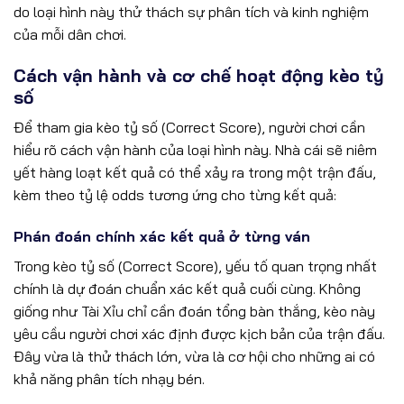
do loại hình này thử thách sự phân tích và kinh nghiệm
của mỗi dân chơi.
Cách vận hành và cơ chế hoạt động kèo tỷ
số
Để tham gia kèo tỷ số (Correct Score), người chơi cần
hiểu rõ cách vận hành của loại hình này. Nhà cái sẽ niêm
yết hàng loạt kết quả có thể xảy ra trong một trận đấu,
kèm theo tỷ lệ odds tương ứng cho từng kết quả:
Phán đoán chính xác kết quả ở từng ván
Trong kèo tỷ số (Correct Score), yếu tố quan trọng nhất
chính là dự đoán chuẩn xác kết quả cuối cùng. Không
giống như Tài Xỉu chỉ cần đoán tổng bàn thắng, kèo này
yêu cầu người chơi xác định được kịch bản của trận đấu.
Đây vừa là thử thách lớn, vừa là cơ hội cho những ai có
khả năng phân tích nhạy bén.