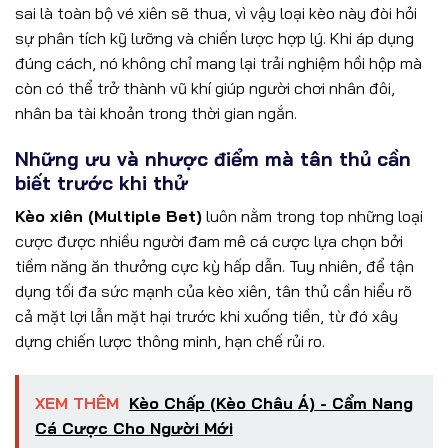
sai là toàn bộ vé xiên sẽ thua, vì vậy loại kèo này đòi hỏi
sự phân tích kỹ lưỡng và chiến lược hợp lý. Khi áp dụng
đúng cách, nó không chỉ mang lại trải nghiệm hồi hộp mà
còn có thể trở thành vũ khí giúp người chơi nhân đôi,
nhân ba tài khoản trong thời gian ngắn.
Những ưu và nhược điểm mà tân thủ cần
biết trước khi thử
Kèo xiên (Multiple Bet)
luôn nằm trong top những loại
cược được nhiều người đam mê cá cược lựa chọn bởi
tiềm năng ăn thưởng cực kỳ hấp dẫn. Tuy nhiên, để tận
dụng tối đa sức mạnh của kèo xiên, tân thủ cần hiểu rõ
cả mặt lợi lẫn mặt hại trước khi xuống tiền, từ đó xây
dựng chiến lược thông minh, hạn chế rủi ro.
XEM THÊM
Kèo Chấp (Kèo Châu Á) - Cẩm Nang
Cá Cược Cho Người Mới