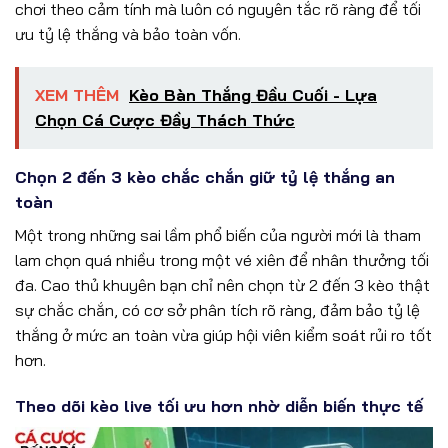
chơi theo cảm tính mà luôn có nguyên tắc rõ ràng để tối
ưu tỷ lệ thắng và bảo toàn vốn.
XEM THÊM
Kèo Bàn Thắng Đầu Cuối - Lựa
Chọn Cá Cược Đầy Thách Thức
Chọn 2 đến 3 kèo chắc chắn giữ tỷ lệ thắng an
toàn
Một trong những sai lầm phổ biến của người mới là tham
lam chọn quá nhiều trong một vé xiên để nhân thưởng tối
đa. Cao thủ khuyên bạn chỉ nên chọn từ 2 đến 3 kèo thật
sự chắc chắn, có cơ sở phân tích rõ ràng, đảm bảo tỷ lệ
thắng ở mức an toàn vừa giúp hội viên kiểm soát rủi ro tốt
hơn.
Theo dõi kèo live tối ưu hơn nhờ diễn biến thực tế