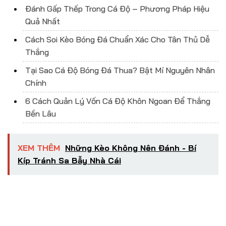
Đánh Gấp Thếp Trong Cá Độ – Phương Pháp Hiệu
Quả Nhất
Cách Soi Kèo Bóng Đá Chuẩn Xác Cho Tân Thủ Dễ
Thắng
Tại Sao Cá Độ Bóng Đá Thua? Bật Mí Nguyên Nhân
Chính
6 Cách Quản Lý Vốn Cá Độ Khôn Ngoan Để Thắng
Bền Lâu
XEM THÊM
Những Kèo Không Nên Đánh - Bí
Kíp Tránh Sa Bẫy Nhà Cái