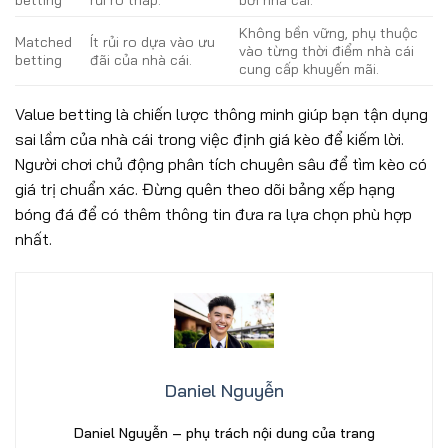
Không bền vững, phụ thuộc
Matched
Ít rủi ro dựa vào ưu
vào từng thời điểm nhà cái
betting
đãi của nhà cái.
cung cấp khuyến mãi.
Value betting là chiến lược thông minh giúp bạn tận dụng
sai lầm của nhà cái trong việc định giá kèo để kiếm lời.
Người chơi chủ động phân tích chuyên sâu để tìm kèo có
giá trị chuẩn xác. Đừng quên theo dõi bảng xếp hạng
bóng đá để có thêm thông tin đưa ra lựa chọn phù hợp
nhất.
Daniel Nguyễn
Daniel Nguyễn – phụ trách nội dung của trang