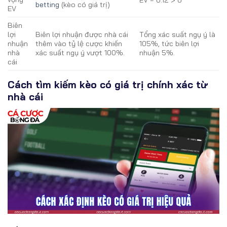
betting
(kèo có giá trị)
EV
Biên
lợi
Biên lợi nhuận được nhà cái
Tổng xác suất ngụ ý là
nhuận
thêm vào tỷ lệ cược khiến
105%, tức biên lợi
nhà
xác suất ngụ ý vượt 100%.
nhuận 5%.
cái
Cách tìm kiếm kèo có giá trị chính xác từ
nhà cái