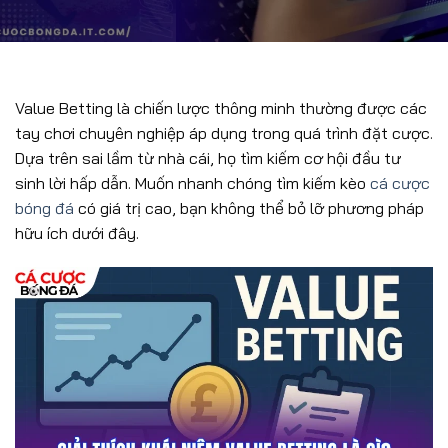
Value Betting là chiến lược thông minh thường được các
tay chơi chuyên nghiệp áp dụng trong quá trình đặt cược.
Dựa trên sai lầm từ nhà cái, họ tìm kiếm cơ hội đầu tư
sinh lời hấp dẫn. Muốn nhanh chóng tìm kiếm kèo
cá cược
bóng đá
có giá trị cao, bạn không thể bỏ lỡ phương pháp
hữu ích dưới đây.