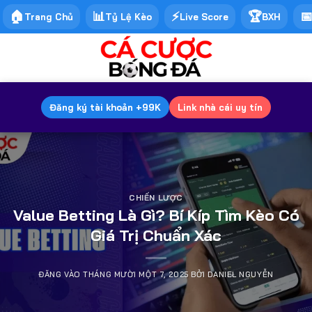
🏠
📊
⚡
🏆

Trang Chủ
Tỷ Lệ Kèo
Live Score
BXH
Bỏ
qua
nội
dung
Đăng ký tài khoản +99K
Link nhà cái uy tín
CHIẾN LƯỢC
Value Betting Là Gì? Bí Kíp Tìm Kèo Có
Giá Trị Chuẩn Xác
ĐĂNG VÀO
THÁNG MƯỜI MỘT 7, 2025
BỞI
DANIEL NGUYỄN